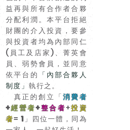
益再與所有合作者合夥
分配利潤。本平台拒絕
財團的介入投資，要參
與投資者均為內部同仁
(員工及店家)、菁英會
員、弱勢會員，並同意
依平台的
「內部合夥人
制度」
執行之。
真正的創立「
消費者
+
經營者
+
整合者
+
投資
者
=
1
」四位一體，同為
一家人，一起好生活！