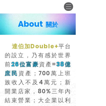
會員登入
About
關於
達伯加Double+
平台
的設立，乃有感於世界
前
26位富豪
資產=
38億
庶民
資產；700萬上班
族收入不及4萬元；新
開業店家，80%三年內
結束營業；大企業以利