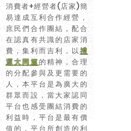
消費者+經營者(店家)簡
易達成互利合作經營，
庶民們合作團結，配合
在認真有共識的店家消
費，集利而吉利，以
禮
運大同篇
的精神，合理
的分配參與及更需要的
人，本平台是為廣大的
群眾而設，當大家認同
平台也感受團結消費的
利益時，平台是最有價
值的，平台所創造的利