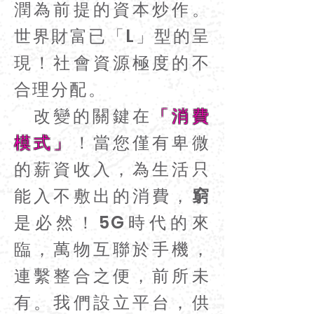
潤為前提的資本炒作。
世界財富已「L」型的呈
現！社會資源極度的不
合理分配。
改變的關鍵在
「消費
模式」
！當您僅有卑微
的薪資收入，為生活只
能入不敷出的消費，
窮
是必然！5G時代的來
臨，萬物互聯於手機，
連繫整合之便，前所未
有。我們設立平台，供