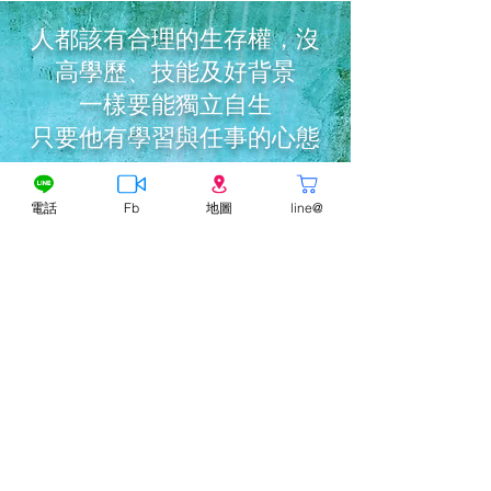
人都該有合理的生存權，
沒
高學歷、技能及好背景
一樣要能獨立自生
只要他有學習與任事的心態
電話
Fb
地圖
line@