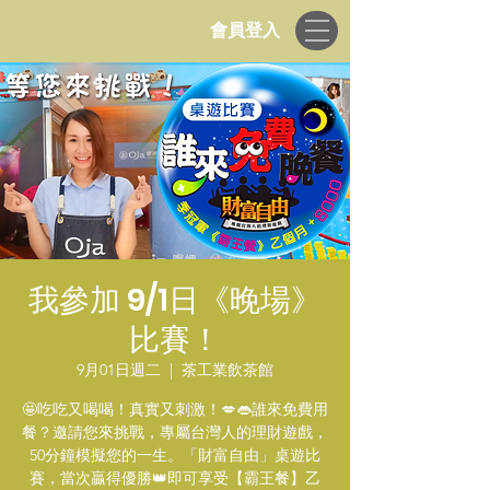
會員登入
我參加 9/1日《晚場》
比賽！
9月01日週二
  |  
茶工業飲茶館
🤩吃吃又喝喝！真實又刺激！💋👄誰來免費用
餐？邀請您來挑戰，專屬台灣人的理財遊戲，
50分鐘模擬您的一生。「財富自由」桌遊比
賽，當次贏得優勝👑即可享受【霸王餐】乙