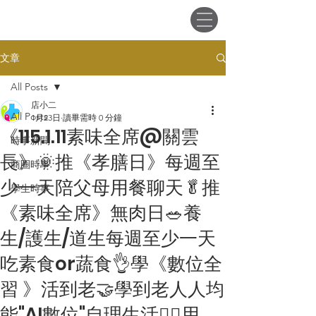
會員登入
文章
All Posts
店小二
All Posts
1月23日
讀畢需時 0 分鐘
《115.1.11素味全席@關雲
時事新聞
長》🌞推《孝膳日》每週至
商圈時事
少一天陪父母用餐聊天🥬推
學生時事
《素味全席》無肉日🥗養
生/護生/道生每週至少一天
吃素食or蔬食👌學《數位全
習 》活到老🤝學到老人人均
能"AI數位"自理生活🙋‍♂️用