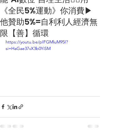
《全民5%運動》你消費▶
他贊助5%=自利利人經濟無
限【善】循環
https://youtu.be/pIFGMluM95I?
si=HaGae37vX3b0YiSM